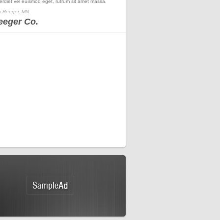
erdiet vel euismod eget, rutrum sit amet massa.
 Reeger, MN
eeger Co.