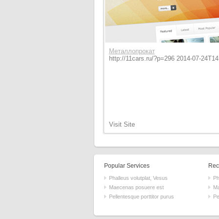
Металлопрокат
http://11cars.ru/?p=296 2014-07-24T1
Visit Site
Popular Services
Rece
Phalleus volutplat, Vesus
Ph
Maecenas posuere est
Ma
Pellentesque porttitor purus
Pe