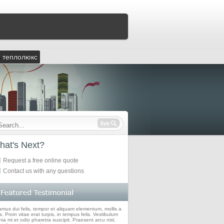
р теплолюкс
hat's Next?
Request a free online quote
Contact us with any questions
amus dui felis, tempor et aliquam elementum, mollis a
. Proin vitae erat turpis, in tempus felis. Vestibulum
nia mi et odio pharetra suscipit. Praesent arcu nisl,