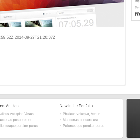
imp
Ben
R
4:59:52Z 2014-09-27T21:20:37Z
nt Articles
New in the Portfolio
alleus volutplat, Vesus
Phalleus volutplat, Vesus
ecenas posuere est
Maecenas posuere est
llentesque porttitor purus
Pellentesque porttitor purus