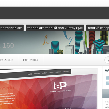
тор теплолюкс
теплолюкс теплый пол инструкция
теплый кове
t 160
ity Design
Print Media
W
Viv
urna
laci