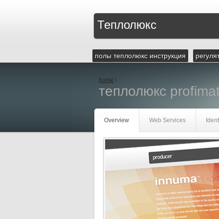
Теплолюкс
полы теплолюкс инструкция
регуля
home
\
теплолюкс profima
Overview
Web Services
Ident